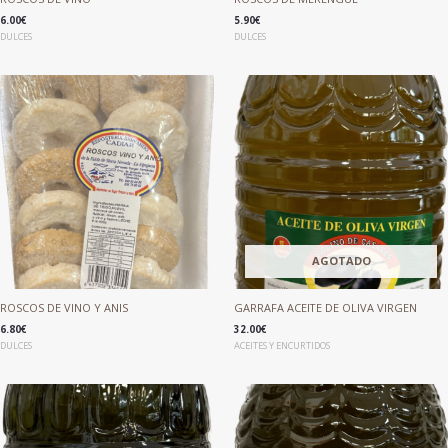
6.00
€
5.90
€
DULCES
DULCES
AGOTADO
ROSCOS DE VINO Y ANIS
GARRAFA ACEITE DE OLIVA VIRGEN
6.80
€
32.00
€
DULCES
ACEITES Y ENCURTIDOS