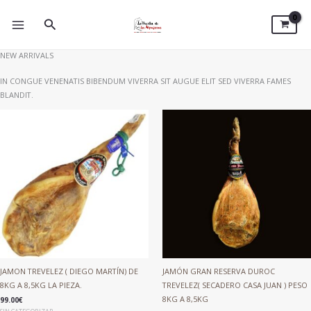
IR
AL
BUSCAR
CONTENIDO
NEW ARRIVALS
IN CONGUE VENENATIS BIBENDUM VIVERRA SIT AUGUE ELIT SED VIVERRA FAMES
BLANDIT.
JAMON TREVELEZ ( DIEGO MARTÍN) DE
JAMÓN GRAN RESERVA DUROC
8KG A 8,5KG LA PIEZA.
TREVELEZ( SECADERO CASA JUAN ) PESO
8KG A 8,5KG
99.00
€