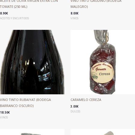
ACEITE DE OLIVA VIRGEN EXTRA CON
VINO TINTO GAUDINO (BODEGA
TOMATE (250 ML)
MALEGRO)
8.90
€
8.00
€
ACEITES Y ENCURTIDOS
VINOS
VINO TINTO RUBAIYAT (BODEGA
CARAMELO CEREZA
BARRANCO OSCURO)
3.00
€
DULCES
18.50
€
VINOS