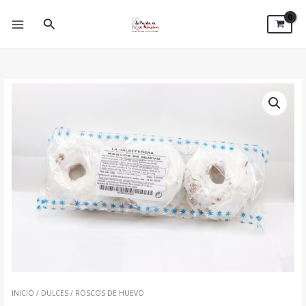
IR
AL
BUSCAR
CONTENIDO
ROSCOS
DE
HUEVO
CANTIDAD
INICIO
/
DULCES
/ ROSCOS DE HUEVO