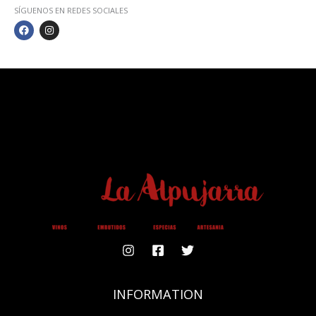
SÍGUENOS EN REDES SOCIALES
F
I
A
N
C
S
E
T
B
A
O
G
O
R
K
A
M
INFORMATION