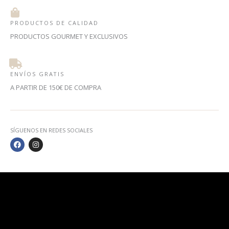
PRODUCTOS DE CALIDAD
PRODUCTOS GOURMET Y EXCLUSIVOS
ENVÍOS GRATIS
A PARTIR DE 150€ DE COMPRA
SÍGUENOS EN REDES SOCIALES
F
I
A
N
C
S
E
T
B
A
O
G
O
R
K
A
M