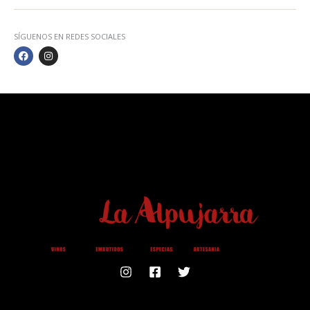
SÍGUENOS EN REDES SOCIALES
F
I
A
N
C
S
E
T
B
A
O
G
O
R
K
A
M