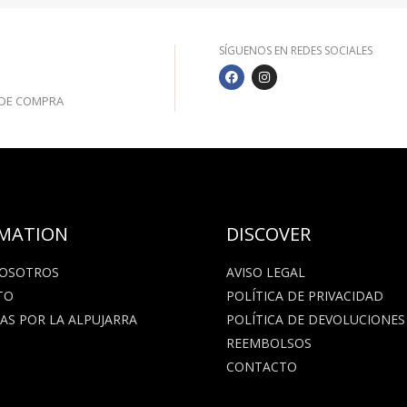
SÍGUENOS EN REDES SOCIALES
F
I
S
A
N
C
S
€ DE COMPRA
E
T
B
A
O
G
O
R
K
A
M
MATION
DISCOVER
NOSOTROS
AVISO LEGAL
TO
POLÍTICA DE PRIVACIDAD
AS POR LA ALPUJARRA
POLÍTICA DE DEVOLUCIONES
REEMBOLSOS
CONTACTO