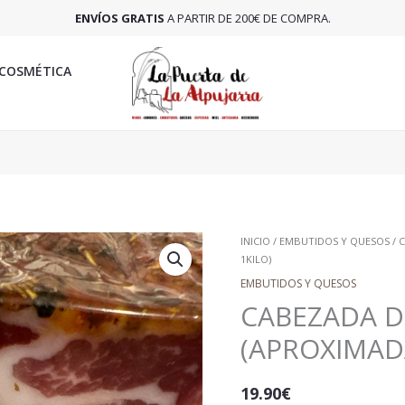
ENVÍOS GRATIS
A PARTIR DE 200€ DE COMPRA.
COSMÉTICA
CABEZADA
INICIO
/
EMBUTIDOS Y QUESOS
/ 
1KILO)
DE
LOMO
EMBUTIDOS Y QUESOS
ADOBADA
CABEZADA 
(APROXIMADAMENTE
(APROXIMAD
1KILO)
CANTIDAD
19.90
€