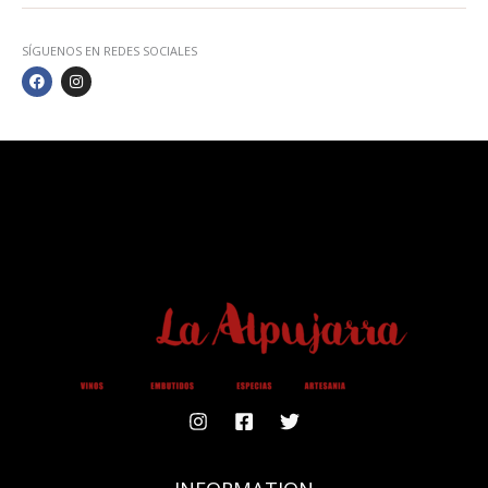
SÍGUENOS EN REDES SOCIALES
F
I
A
N
C
S
E
T
B
A
O
G
O
R
K
A
M