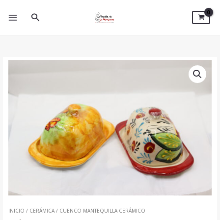
IR
AL
BUSCAR
CONTENIDO
INICIO
/
CERÁMICA
/ CUENCO MANTEQUILLA CERÁMICO