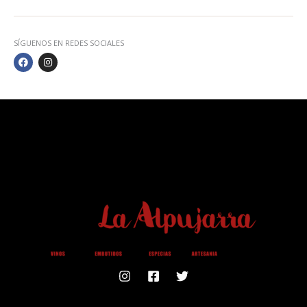
SÍGUENOS EN REDES SOCIALES
F
I
A
N
C
S
E
T
B
A
O
G
O
R
K
A
M