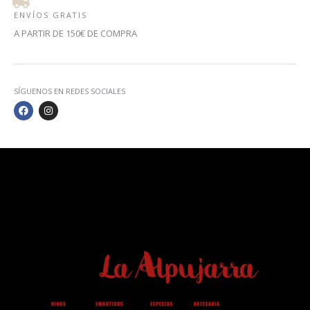
ENVÍOS GRATIS
A PARTIR DE 150€ DE COMPRA
SÍGUENOS EN REDES SOCIALES
F
I
A
N
C
S
E
T
B
A
O
G
O
R
K
A
M