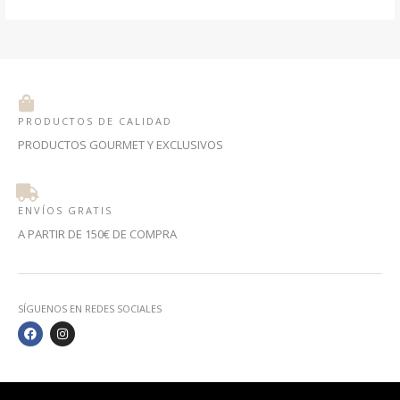
PRODUCTOS DE CALIDAD
PRODUCTOS GOURMET Y EXCLUSIVOS
ENVÍOS GRATIS
A PARTIR DE 150€ DE COMPRA
SÍGUENOS EN REDES SOCIALES
F
I
A
N
C
S
E
T
B
A
O
G