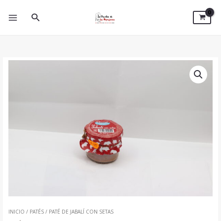
IR
AL
BUSCAR
CONTENIDO
PATÉ
DE
JABALÍ
CON
SETAS
CANTIDAD
INICIO
/
PATÉS
/ PATÉ DE JABALÍ CON SETAS