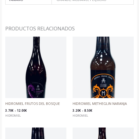
PRODUCTOS RELACIONADOS
RANGO
RANGO
DE
DE
PRECIOS:
PRECIOS:
DESDE
DESDE
3.70€
3.20€
HASTA
HASTA
12.00€
8.50€
HIDROMIEL FRUTOS DEL BOSQUE
HIDROMIEL METHEGLIN NARANJA
3.70
€
-
12.00
€
3.20
€
-
8.50
€
HIDROMIEL
HIDROMIEL
RANGO
RANGO
DE
DE
PRECIOS:
PRECIOS: