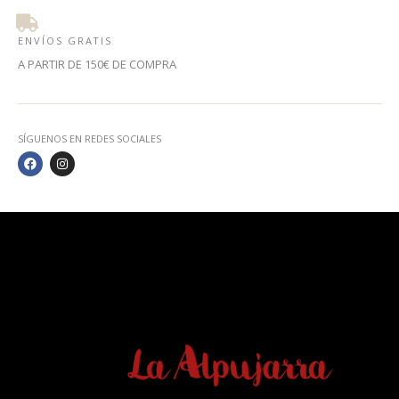
ENVÍOS GRATIS
A PARTIR DE 150€ DE COMPRA
SÍGUENOS EN REDES SOCIALES
F
I
A
N
C
S
E
T
B
A
O
G
O
R
K
A
M