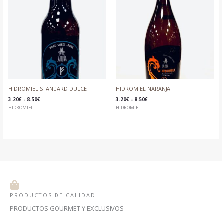
DESDE
DESDE
3.20€
3.20€
HASTA
HASTA
8.50€
8.50€
HIDROMIEL STANDARD DULCE
HIDROMIEL NARANJA
3.20
€
-
8.50
€
3.20
€
-
8.50
€
HIDROMIEL
HIDROMIEL
PRODUCTOS DE CALIDAD
PRODUCTOS GOURMET Y EXCLUSIVOS