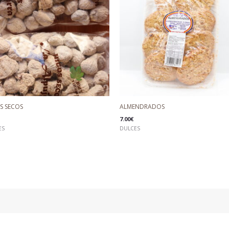
S SECOS
ALMENDRADOS
7.00
€
ES
DULCES