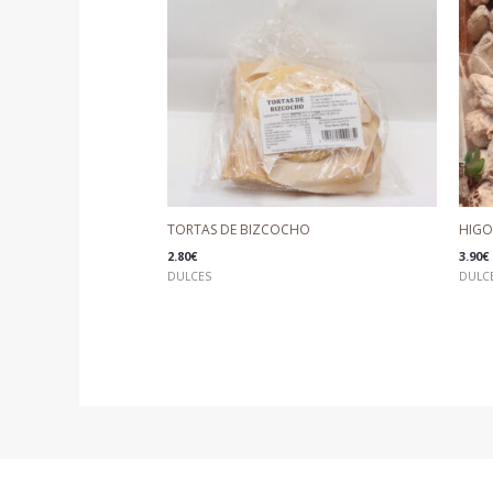
TORTAS DE BIZCOCHO
HIGO
2.80
€
3.90
€
DULCES
DULC