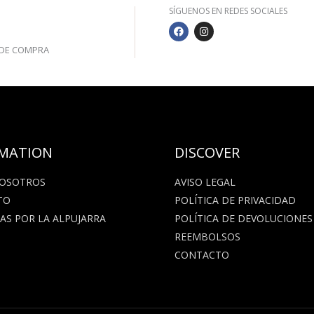
SÍGUENOS EN REDES SOCIALES
F
I
S
A
N
C
S
€ DE COMPRA
E
T
B
A
O
G
O
R
K
A
M
MATION
DISCOVER
NOSOTROS
AVISO LEGAL
TO
POLÍTICA DE PRIVACIDAD
AS POR LA ALPUJARRA
POLÍTICA DE DEVOLUCIONES
REEMBOLSOS
CONTACTO