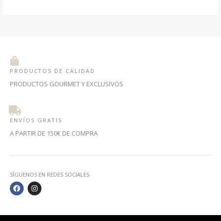
PRODUCTOS DE CALIDAD
PRODUCTOS GOURMET Y EXCLUSIVOS
ENVÍOS GRATIS
A PARTIR DE 150€ DE COMPRA
SÍGUENOS EN REDES SOCIALES
F
I
A
N
C
S
E
T
B
A
O
G