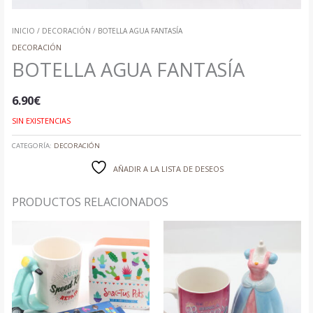
INICIO
/
DECORACIÓN
/ BOTELLA AGUA FANTASÍA
DECORACIÓN
BOTELLA AGUA FANTASÍA
6.90
€
SIN EXISTENCIAS
CATEGORÍA:
DECORACIÓN
AÑADIR A LA LISTA DE DESEOS
PRODUCTOS RELACIONADOS
RANGO
RANGO
DE
DE
PRECIOS:
PRECIOS:
DESDE
DESDE
5.90€
3.40€
HASTA
HASTA
12.85€
4.65€