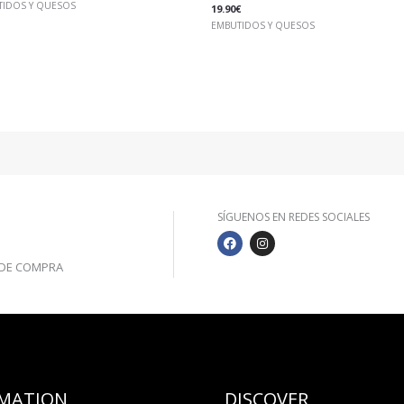
TIDOS Y QUESOS
19.90
€
EMBUTIDOS Y QUESOS
SÍGUENOS EN REDES SOCIALES
F
I
S
A
N
C
S
€ DE COMPRA
E
T
B
A
O
G
O
R
K
A
M
MATION
DISCOVER