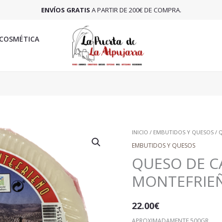
ENVÍOS GRATIS
A PARTIR DE 200€ DE COMPRA.
COSMÉTICA
QUESO
INICIO
/
EMBUTIDOS Y QUESOS
/ 
DE
EMBUTIDOS Y QUESOS
CABRA
QUESO DE C
SEMICURADO
MONTEFRIE
MONTEFRIEÑO
CANTIDAD
22.00
€
APROXIMADAMENTE 500GR