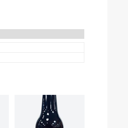
RANGO
DE
PRECIOS:
DESDE
3.20€
HASTA
8.50€