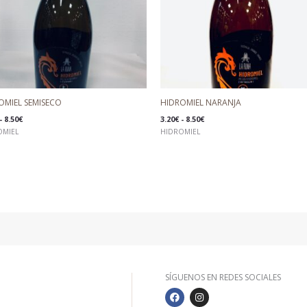
OMIEL SEMISECO
HIDROMIEL NARANJA
-
8.50
€
3.20
€
-
8.50
€
OMIEL
HIDROMIEL
SÍGUENOS EN REDES SOCIALES
F
I
S
A
N