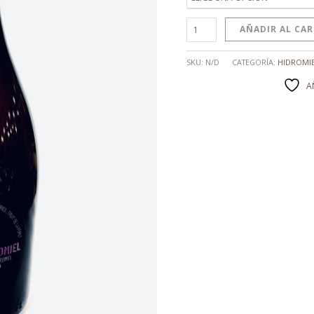
12.00€
AÑADIR AL CA
SKU:
N/D
CATEGORÍA:
HIDROMI
A