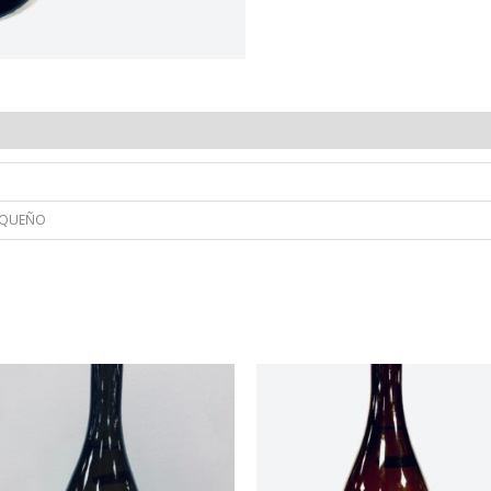
EQUEÑO
RANGO
RANGO
DE
DE
PRECIOS:
PRECIOS:
DESDE
DESDE
3.20€
3.20€
HASTA
HASTA
8.50€
8.50€