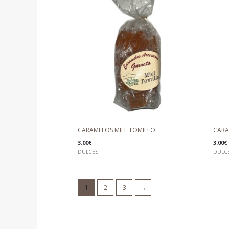
CARAMELOS MIEL TOMILLO
CARA
3.00
€
3.00
€
DULCES
DULC
1
2
3
→