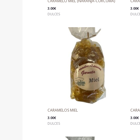
CARAMELO MIEL (NARANJA-CÚRCUMA)
CARA
3.00
€
3.00
€
DULCES
DULC
CARAMELOS MIEL
CARA
3.00
€
3.00
€
DULCES
DULC