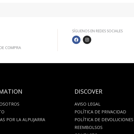
SÍGUENOS EN REDES SOCIALES
F
I
S
A
N
C
S
€ DE COMPRA
E
T
B
A
O
G
O
R
K
A
M
MATION
DISCOVER
NOSOTROS
AVISO LEGAL
TO
POLÍTICA DE PRIVACIDAD
AS POR LA ALPUJARRA
POLÍTICA DE DEVOLUCIONES
REEMBOLSOS