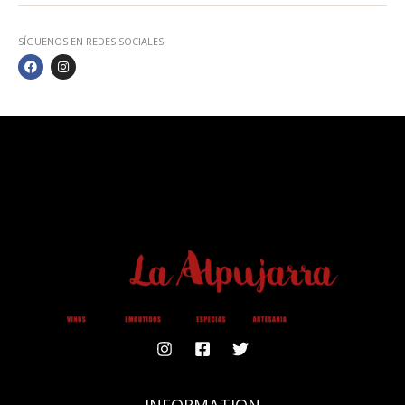
SÍGUENOS EN REDES SOCIALES
F
I
A
N
C
S
E
T
B
A
O
G
O
R
K
A
M