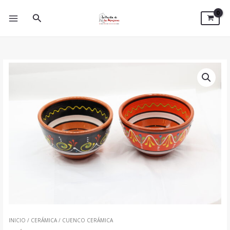
IR
AL
BUSCAR
CONTENIDO
CUENCO
CERÁMICA
CANTIDAD
INICIO
/
CERÁMICA
/ CUENCO CERÁMICA