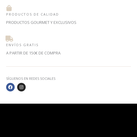
PRODUCTOS DE CALIDAD
PRODUCTOS GOURMET Y EXCLUSIVOS
ENVÍOS GRATIS
A PARTIR DE 150€ DE COMPRA
SÍGUENOS EN REDES SOCIALES
F
I
A
N
C
S
E
T
B
A
O
G
O
R
K
A
M