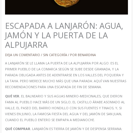
ESCAPADA A LANJARÓN: AGUA,
JAMÓN Y LA PUERTA DE LA
ALPUJARRA
DEJA UN COMENTARIO
/
SIN CATEGORÍA
/ POR
BENARDINA
A LANJARÓN SE LE LLAMA LA PUERTA DE LA ALPUJARRA POR ALGO: ES EL
PRIMER PUEBLO DE LA COMARCA SEGÚN SE SUBE DESDE GRANADA, Y LA
PARADA OBLIGADA ANTES DE ADENTRARSE EN LOS VALLES DEL POQUEIRA Y
LA TAHA. PERO MERECE MUCHO MÁS QUE UNA PARADA: AQUÍ VAN NUESTRAS
RECOMENDACIONES PARA UNA ESCAPADA DE FIN DE SEMANA.
QUÉ VER.
EL BALNEARIO Y SUS AGUAS MINERO-MEDICINALES, QUE DIERON
FAMA AL PUEBLO HACE MÁS DE UN SIGLO; EL CASTILLO ÁRABE ASOMADO AL
VALLE; EL PASEO DEL BARRIO HONDILLO CON SUS FUENTES Y TINAOS; Y, SI
VIENES EN JUNIO, LA FAMOSA FIESTA DEL AGUA Y DEL JAMÓN DE SAN JUAN,
CUANDO EL PUEBLO ENTERO SE EMPAPA A MEDIANOCHE.
QUÉ COMPRAR.
LANJARÓN ES TIERRA DE JAMÓN Y DE DESPENSA SERRANA: