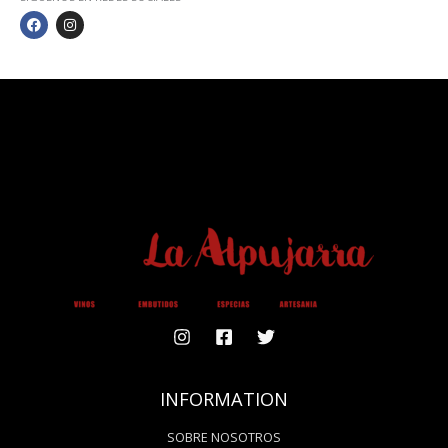
F
I
A
N
C
S
E
T
B
A
O
G
O
R
K
A
M
INFORMATION
SOBRE NOSOTROS