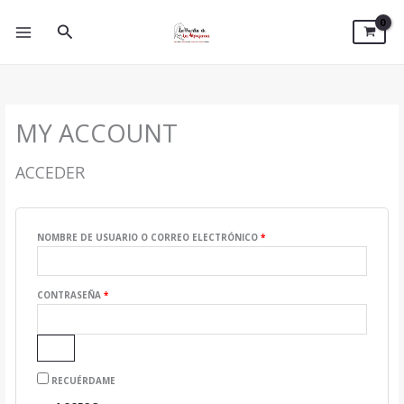
IR
OBLIGATORIO
OBLIGATORIO
AL
BUSCAR
CONTENIDO
MY ACCOUNT
ACCEDER
NOMBRE DE USUARIO O CORREO ELECTRÓNICO
*
CONTRASEÑA
*
RECUÉRDAME